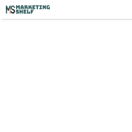
Maak een account
aan
Direct toegang tot onze kennisbibliotheek.
jouw voornaam